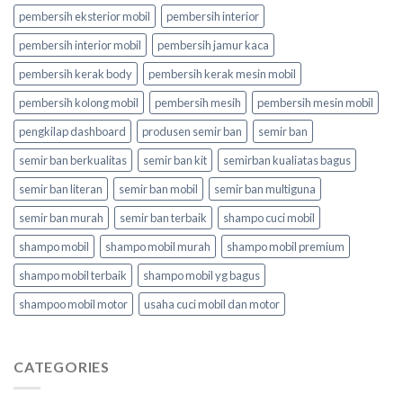
pembersih eksterior mobil
pembersih interior
pembersih interior mobil
pembersih jamur kaca
pembersih kerak body
pembersih kerak mesin mobil
pembersih kolong mobil
pembersih mesih
pembersih mesin mobil
pengkilap dashboard
produsen semir ban
semir ban
semir ban berkualitas
semir ban kit
semirban kualiatas bagus
semir ban literan
semir ban mobil
semir ban multiguna
semir ban murah
semir ban terbaik
shampo cuci mobil
shampo mobil
shampo mobil murah
shampo mobil premium
shampo mobil terbaik
shampo mobil yg bagus
shampoo mobil motor
usaha cuci mobil dan motor
CATEGORIES