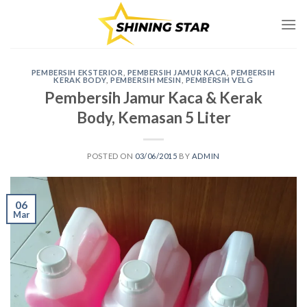
Skip
to
content
PEMBERSIH EKSTERIOR
,
PEMBERSIH JAMUR KACA
,
PEMBERSIH
KERAK BODY
,
PEMBERSIH MESIN
,
PEMBERSIH VELG
Pembersih Jamur Kaca & Kerak
Body, Kemasan 5 Liter
POSTED ON
03/06/2015
BY
ADMIN
06
Mar