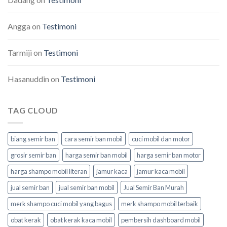
Angga
on
Testimoni
Tarmiji
on
Testimoni
Hasanuddin
on
Testimoni
TAG CLOUD
biang semir ban
cara semir ban mobil
cuci mobil dan motor
grosir semir ban
harga semir ban mobil
harga semir ban motor
harga shampo mobil literan
jamur kaca
jamur kaca mobil
jual semir ban
jual semir ban mobil
Jual Semir Ban Murah
merk shampo cuci mobil yang bagus
merk shampo mobil terbaik
obat kerak
obat kerak kaca mobil
pembersih dashboard mobil