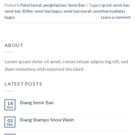
Posted in
Paket hemat
,
pengkilap ban
,
Semir Ban
|
Tagged
grosir semir ban
,
semir ban 30 liter
,
semir ban bagus
,
semir ban murah
,
semirban kualiatas
bagus
Leave a comment
ABOUT
Lorem ipsum dolor sit amet, consectetuer adipiscing elit, sed
diam nonummy nibh euismod tincidunt.
LATEST POSTS
Biang Semir Ban
14
Nov
Biang Shampo Snow Wash
02
Mar