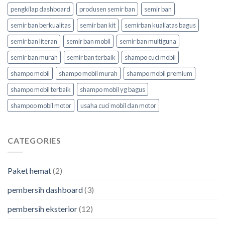
pengkilap dashboard
produsen semir ban
semir ban
semir ban berkualitas
semir ban kit
semirban kualiatas bagus
semir ban literan
semir ban mobil
semir ban multiguna
semir ban murah
semir ban terbaik
shampo cuci mobil
shampo mobil
shampo mobil murah
shampo mobil premium
shampo mobil terbaik
shampo mobil yg bagus
shampoo mobil motor
usaha cuci mobil dan motor
CATEGORIES
Paket hemat
(2)
pembersih dashboard
(3)
pembersih eksterior
(12)