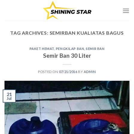
Skip
to
content
TAG ARCHIVES:
SEMIRBAN KUALIATAS BAGUS
PAKET HEMAT
,
PENGKILAP BAN
,
SEMIR BAN
Semir Ban 30 Liter
POSTED ON
07/21/2016
BY
ADMIN
21
Jul