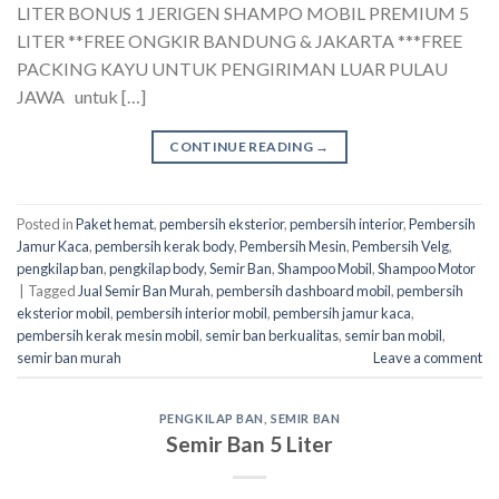
LITER BONUS 1 JERIGEN SHAMPO MOBIL PREMIUM 5
LITER **FREE ONGKIR BANDUNG & JAKARTA ***FREE
PACKING KAYU UNTUK PENGIRIMAN LUAR PULAU
JAWA untuk […]
CONTINUE READING
→
Posted in
Paket hemat
,
pembersih eksterior
,
pembersih interior
,
Pembersih
Jamur Kaca
,
pembersih kerak body
,
Pembersih Mesin
,
Pembersih Velg
,
pengkilap ban
,
pengkilap body
,
Semir Ban
,
Shampoo Mobil
,
Shampoo Motor
|
Tagged
Jual Semir Ban Murah
,
pembersih dashboard mobil
,
pembersih
eksterior mobil
,
pembersih interior mobil
,
pembersih jamur kaca
,
pembersih kerak mesin mobil
,
semir ban berkualitas
,
semir ban mobil
,
semir ban murah
Leave a comment
PENGKILAP BAN
,
SEMIR BAN
Semir Ban 5 Liter