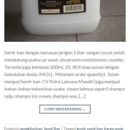
Semir ban dengan kemasan jerigen 5 liter sangat cocok untuk
mendukung usaha car wash, showroom mobil/motor, reseller.
Tersedia juga kemasan 200ml, 1lt, 30 lt atau sesuai dengan
kebutuhan Anda. (MOQ : Minimum order quantity). Selain
menjual Semir ban CV Putra Laksana Mandiri juga menjual
bahan-bahan kebutuhan usaha steam lainnya seperti shampo
salju, shampo ice cream, shampo wax, […]
CONTINUE READING
→
Posted in
pengkilap ban
,
Semir Ban
|
Tagged
grosir semir ban
,
harga semir