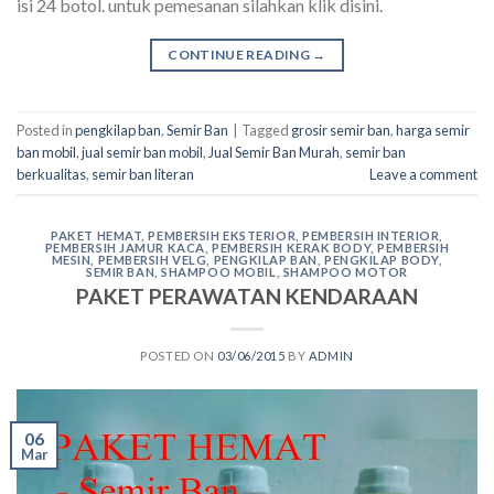
isi 24 botol. untuk pemesanan silahkan klik disini.
CONTINUE READING
→
Posted in
pengkilap ban
,
Semir Ban
|
Tagged
grosir semir ban
,
harga semir
ban mobil
,
jual semir ban mobil
,
Jual Semir Ban Murah
,
semir ban
berkualitas
,
semir ban literan
Leave a comment
PAKET HEMAT
,
PEMBERSIH EKSTERIOR
,
PEMBERSIH INTERIOR
,
PEMBERSIH JAMUR KACA
,
PEMBERSIH KERAK BODY
,
PEMBERSIH
MESIN
,
PEMBERSIH VELG
,
PENGKILAP BAN
,
PENGKILAP BODY
,
SEMIR BAN
,
SHAMPOO MOBIL
,
SHAMPOO MOTOR
PAKET PERAWATAN KENDARAAN
POSTED ON
03/06/2015
BY
ADMIN
06
Mar