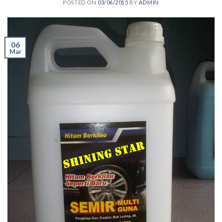
POSTED ON
03/06/2015
BY
ADMIN
06
Mar