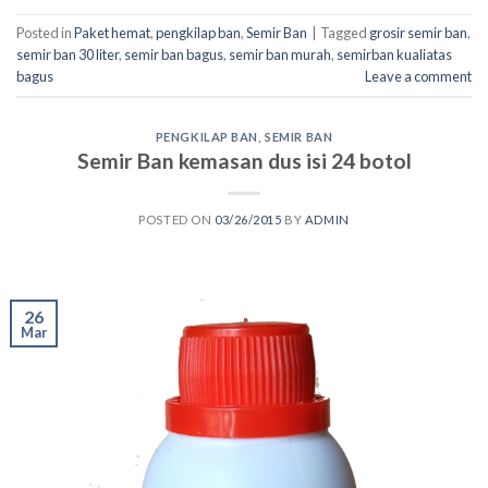
Posted in
Paket hemat
,
pengkilap ban
,
Semir Ban
|
Tagged
grosir semir ban
,
semir ban 30 liter
,
semir ban bagus
,
semir ban murah
,
semirban kualiatas
bagus
Leave a comment
PENGKILAP BAN
,
SEMIR BAN
Semir Ban kemasan dus isi 24 botol
POSTED ON
03/26/2015
BY
ADMIN
26
Mar