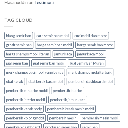
Hasanuddin
on
Testimoni
TAG CLOUD
biang semir ban
cara semir ban mobil
cuci mobil dan motor
grosir semir ban
harga semir ban mobil
harga semir ban motor
harga shampo mobil literan
jamur kaca
jamur kaca mobil
jual semir ban
jual semir ban mobil
Jual Semir Ban Murah
merk shampo cuci mobil yang bagus
merk shampo mobil terbaik
obat kerak
obat kerak kaca mobil
pembersih dashboard mobil
pembersih eksterior mobil
pembersih interior
pembersih interior mobil
pembersih jamur kaca
pembersih kerak body
pembersih kerak mesin mobil
pembersih kolong mobil
pembersih mesih
pembersih mesin mobil
pengkilap dashboard
produsen semir ban
semir ban