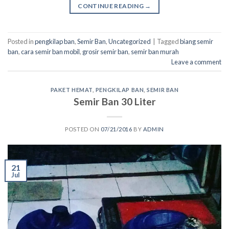
CONTINUE READING
→
Posted in
pengkilap ban
,
Semir Ban
,
Uncategorized
|
Tagged
biang semir
ban
,
cara semir ban mobil
,
grosir semir ban
,
semir ban murah
Leave a comment
PAKET HEMAT
,
PENGKILAP BAN
,
SEMIR BAN
Semir Ban 30 Liter
POSTED ON
07/21/2016
BY
ADMIN
21
Jul