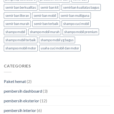
semir ban berkualitas
semir ban kit
semirban kualiatas bagus
semir ban literan
semir ban mobil
semir ban multiguna
semir ban murah
semir ban terbaik
shampo cuci mobil
shampo mobil
shampo mobil murah
shampo mobil premium
shampo mobil terbaik
shampo mobil yg bagus
shampoo mobil motor
usaha cuci mobil dan motor
CATEGORIES
Paket hemat
(2)
pembersih dashboard
(3)
pembersih eksterior
(12)
pembersih interior
(6)