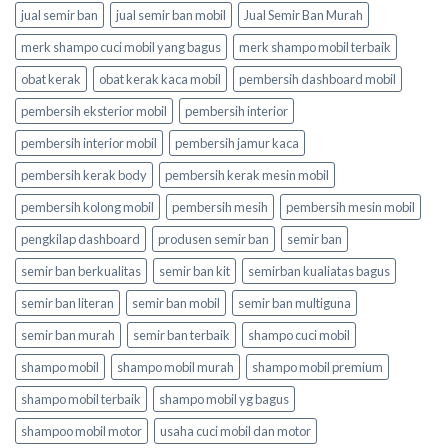
jual semir ban
jual semir ban mobil
Jual Semir Ban Murah
merk shampo cuci mobil yang bagus
merk shampo mobil terbaik
obat kerak
obat kerak kaca mobil
pembersih dashboard mobil
pembersih eksterior mobil
pembersih interior
pembersih interior mobil
pembersih jamur kaca
pembersih kerak body
pembersih kerak mesin mobil
pembersih kolong mobil
pembersih mesih
pembersih mesin mobil
pengkilap dashboard
produsen semir ban
semir ban
semir ban berkualitas
semir ban kit
semirban kualiatas bagus
semir ban literan
semir ban mobil
semir ban multiguna
semir ban murah
semir ban terbaik
shampo cuci mobil
shampo mobil
shampo mobil murah
shampo mobil premium
shampo mobil terbaik
shampo mobil yg bagus
shampoo mobil motor
usaha cuci mobil dan motor