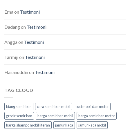
Erna
on
Testimoni
Dadang
on
Testimoni
Angga
on
Testimoni
Tarmiji
on
Testimoni
Hasanuddin
on
Testimoni
TAG CLOUD
biang semir ban
cara semir ban mobil
cuci mobil dan motor
grosir semir ban
harga semir ban mobil
harga semir ban motor
harga shampo mobil literan
jamur kaca
jamur kaca mobil