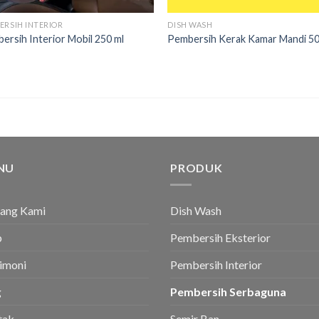
ERSIH INTERIOR
DISH WASH
ersih Interior Mobil 250 ml
Pembersih Kerak Kamar Mandi 50
NU
PRODUK
tang Kami
Dish Wash
p
Pembersih Eksterior
imoni
Pembersih Interior
g
Pembersih Serbaguna
tak
Semir Ban