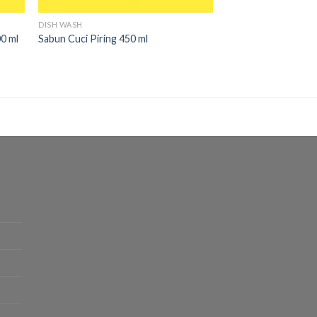
DISH WASH
0 ml
Sabun Cuci Piring 450 ml