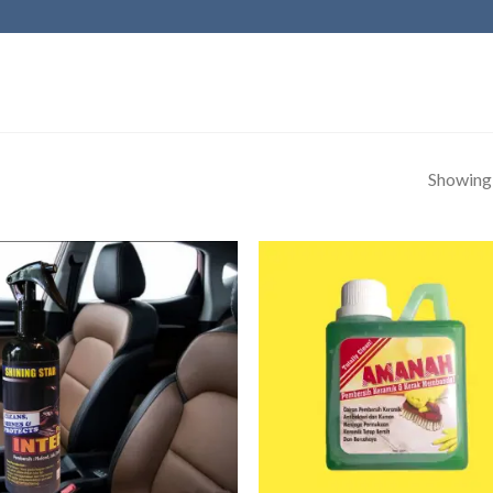
Showing a
Add to
Add
wishlist
wish