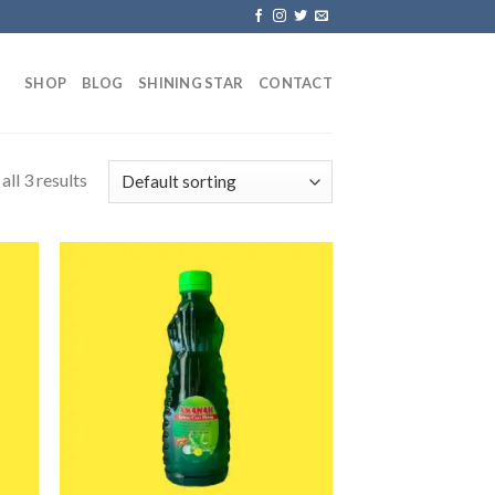
SHOP
BLOG
SHINING STAR
CONTACT
ll 3 results
 to
Add to
list
wishlist