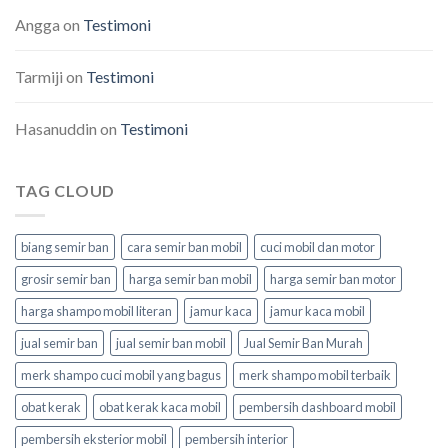
Angga
on
Testimoni
Tarmiji
on
Testimoni
Hasanuddin
on
Testimoni
TAG CLOUD
biang semir ban
cara semir ban mobil
cuci mobil dan motor
grosir semir ban
harga semir ban mobil
harga semir ban motor
harga shampo mobil literan
jamur kaca
jamur kaca mobil
jual semir ban
jual semir ban mobil
Jual Semir Ban Murah
merk shampo cuci mobil yang bagus
merk shampo mobil terbaik
obat kerak
obat kerak kaca mobil
pembersih dashboard mobil
pembersih eksterior mobil
pembersih interior