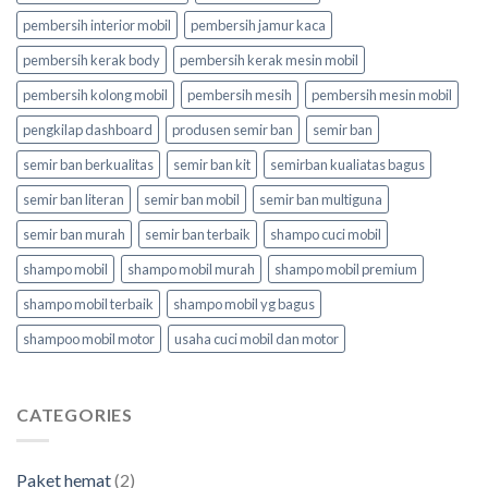
pembersih interior mobil
pembersih jamur kaca
pembersih kerak body
pembersih kerak mesin mobil
pembersih kolong mobil
pembersih mesih
pembersih mesin mobil
pengkilap dashboard
produsen semir ban
semir ban
semir ban berkualitas
semir ban kit
semirban kualiatas bagus
semir ban literan
semir ban mobil
semir ban multiguna
semir ban murah
semir ban terbaik
shampo cuci mobil
shampo mobil
shampo mobil murah
shampo mobil premium
shampo mobil terbaik
shampo mobil yg bagus
shampoo mobil motor
usaha cuci mobil dan motor
CATEGORIES
Paket hemat
(2)